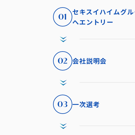
セキスイハイムグル
01
へエントリー
02
会社説明会
03
一次選考