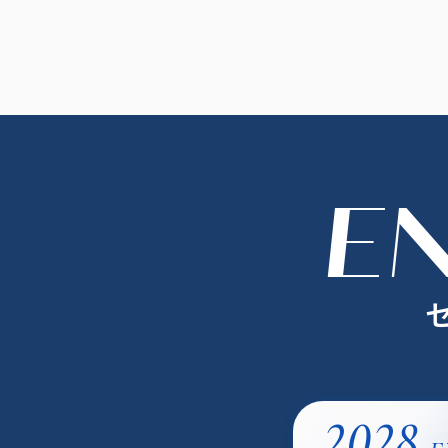
E
2028