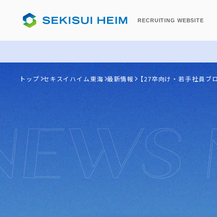
RECRUITING
WEBSITE
トップ
セキスイハイム東海
最新情報
【27卒向け・若手社員ブ
NEWS 