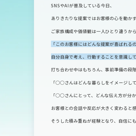
SNS
や
AI
が普及している今日、
ありきたりな提案ではお客様の心を動か
ご家族構成や価値観は一人ひとり違うか
「このお客様にはどんな提案が喜ばれる
自分自身で考え、行動することを意識し
打ち合わせ中はもちろん、事前準備の段
「○○さんはどんな暮らしをイメージし
「○○さんにとって、どんな伝え方が分
お客様との会話や反応が大きく変わると
そうした積み重ねが経験となり、自信にも