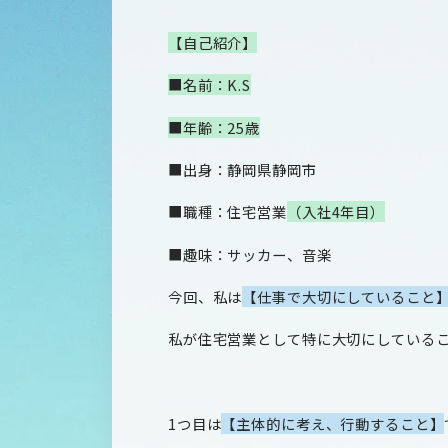
【自己紹介】
■名前：
K.S
■年齢：
25
歳
■出身：静岡県静岡市
■職種：住宅営業
（入社
4
年目）
■趣味：サッカー、音楽
今回、私は
【仕事で大切にしていること
私が住宅営業として特に大切にしている
1
つ目は
【主体的に考え、行動すること】