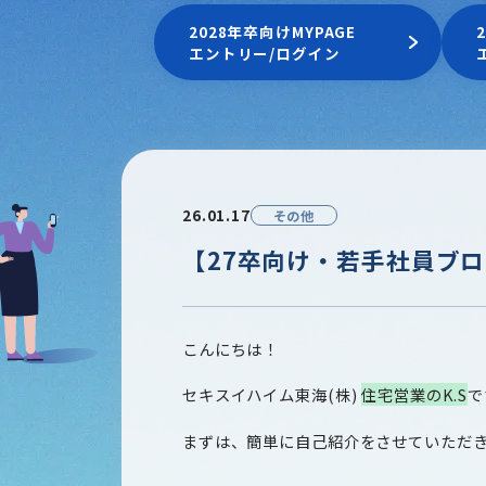
2028年卒向けMYPAGE
エントリー/ログイン
26.01.17
その他
【27卒向け・若手社員ブ
こんにちは！
セキスイハイム東海
(
株
)
住宅営業の
K.S
で
まずは、簡単に自己紹介をさせていただ