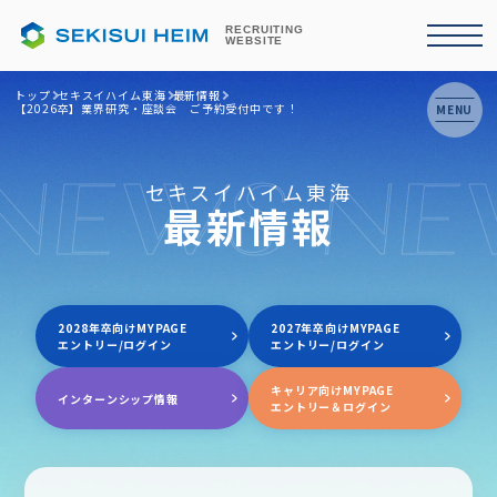
RECRUITING
WEBSITE
トップ
セキスイハイム東海
最新情報
【2026卒】業界研究・座談会 ご予約受付中です！
MENU
NEWS NE
セキスイハイム東海
最新情報
2028年卒向けMYPAGE
2027年卒向けMYPAGE
エントリー/ログイン
エントリー/ログイン
キャリア向けMYPAGE
インターンシップ情報
エントリー＆ログイン