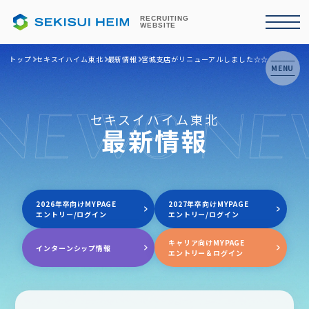
RECRUITING
WEBSITE
トップ
セキスイハイム東北
最新情報
宮城支店がリニューアルしました☆☆
MENU
NEWS NE
セキスイハイム東北
最新情報
2026年卒向けMYPAGE
2027年卒向けMYPAGE
エントリー/ログイン
エントリー/ログイン
キャリア向けMYPAGE
インターンシップ情報
エントリー＆ログイン