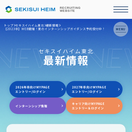
RECRUITING
WEBSITE
トップ
セキスイハイム東北
最新情報
【2023卒】WEB開催！夏のインターンシップガイダンス予約受付中！
MENU
NEWS NE
セキスイハイム東北
最新情報
2026年卒向けMYPAGE
2027年卒向けMYPAGE
エントリー/ログイン
エントリー/ログイン
キャリア向けMYPAGE
インターンシップ情報
エントリー＆ログイン