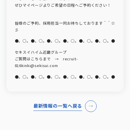
ぜひマイページよりご希望の日程へご予約ください！
皆様のご予約、採用担当一同お待ちしております＾＾☆
彡
●。○。●。○。●。○。●。○。●。○。●。○。●
セキスイハイム近畿グループ
ご質問はこちらまで → recruit-
816kinki@sekisui.com
●。○。●。○。●。○。●。○。●。○。●。○。●
最新情報の一覧へ戻る