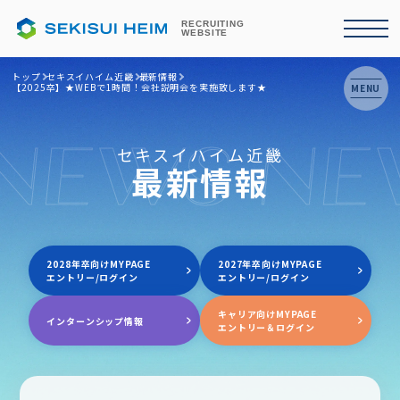
RECRUITING
WEBSITE
トップ
セキスイハイム近畿
最新情報
【2025卒】★WEBで1時間！会社説明会を実施致します★
MENU
NEWS NE
セキスイハイム近畿
最新情報
2028年卒向けMYPAGE
2027年卒向けMYPAGE
エントリー/ログイン
エントリー/ログイン
キャリア向けMYPAGE
インターンシップ情報
エントリー＆ログイン